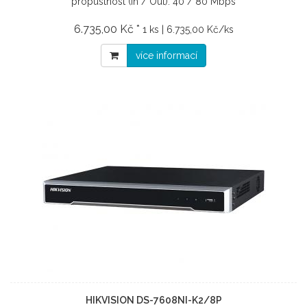
propustnost (In / Out): 40 / 80 Mbps
6.735,00 Kč *
1 ks | 6.735,00 Kč/ks
více informací
HIKVISION DS-7608NI-K2/8P