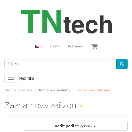
CZK
Přihlášení
Toggle
Nabídka
navigation
Nacházíte se zde:
Kamerové systémy
Záznamová zařízení
Záznamová zařízení
Řadit podle::
Vyberte