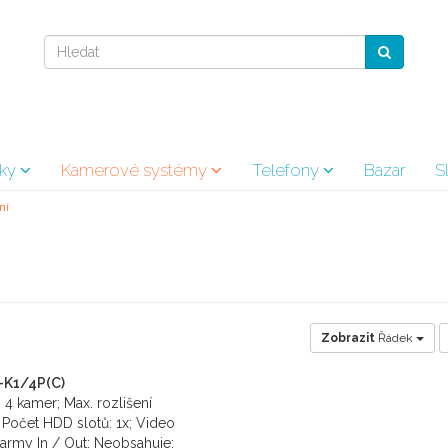
vky
Kamerové systémy
Telefony
Bazar
S
ní
Zobrazit
Řádek
-K1/4P(C)
 4 kamer; Max. rozlišení
Počet HDD slotů: 1x; Video
army In / Out: Neobsahuje;