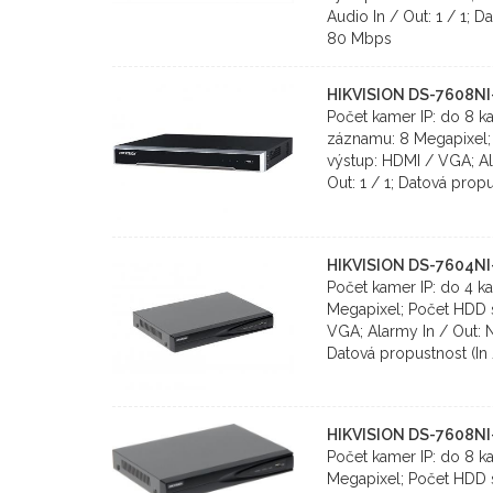
Audio In / Out: 1 / 1; D
80 Mbps
HIKVISION DS-7608N
Počet kamer IP: do 8 k
záznamu: 8 Megapixel; 
výstup: HDMI / VGA; Ala
Out: 1 / 1; Datová prop
HIKVISION DS-7604NI
Počet kamer IP: do 4 k
Megapixel; Počet HDD s
VGA; Alarmy In / Out: N
Datová propustnost (In
HIKVISION DS-7608NI
Počet kamer IP: do 8 k
Megapixel; Počet HDD s