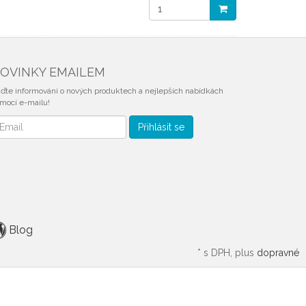
OVINKY EMAILEM
ďte informováni o nových produktech a nejlepších nabídkách
mocí e-mailu!
vinky
Přihlásit se
mailem
Blog
*
s DPH, plus
dopravné