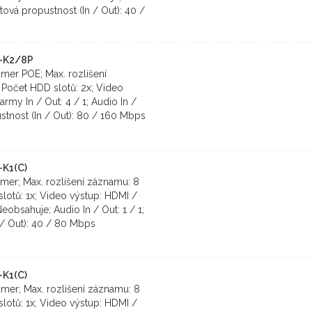
atová propustnost (In / Out): 40 /
I-K2/8P
amer POE; Max. rozlišení
Počet HDD slotů: 2x; Video
rmy In / Out: 4 / 1; Audio In /
ustnost (In / Out): 80 / 160 Mbps
-K1(C)
amer; Max. rozlišení záznamu: 8
lotů: 1x; Video výstup: HDMI /
eobsahuje; Audio In / Out: 1 / 1;
 / Out): 40 / 80 Mbps
-K1(C)
amer; Max. rozlišení záznamu: 8
lotů: 1x; Video výstup: HDMI /