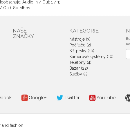
eobsahuje; Audio In / Out: 1 / 1;
 / Out): 80 Mbps
NAŠE
KATEGORIE
N
ZNAČKY
Bu
Nástroje (3)
po
Počítače (2)
Síť. prvky (10)
No
Kamerové systémy (10)
e
Telefony (4)
Bazar (22)
Služby (5)
ebook
Google+
Twitter
YouTube
r and fashion