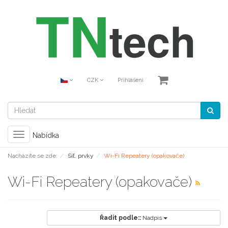
CZK
Přihlášení
Toggle
Nabídka
navigation
Nacházíte se zde:
Síť. prvky
Wi-Fi Repeatery (opakovače)
Wi-Fi Repeatery (opakovače)
Řadit podle::
Nadpis