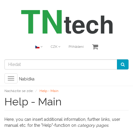
CZK
Přihlášení
Toggle
Nabídka
navigation
Nacházíte se zde:
Help - Main
Help - Main
Here, you can insert additional information, further links, user
manual etc. for the "Help"-function on
category pages
.