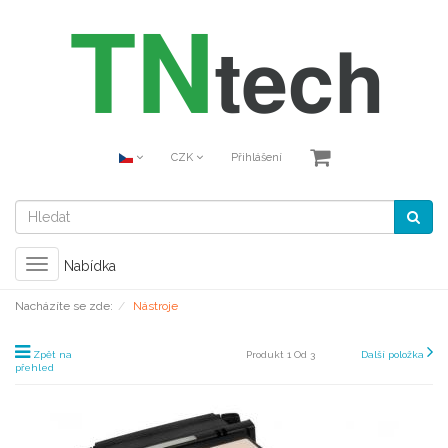
CZK
Přihlášení
Toggle
Nabídka
navigation
Nacházíte se zde:
Nástroje
Zpět na
Produkt 1 Od 3
Další položka
přehled