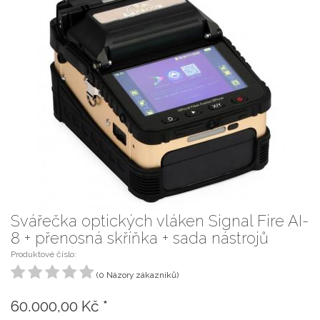
Svářečka optických vláken Signal Fire AI-
8 + přenosná skříňka + sada nástrojů
Produktové číslo:
(0 Názory zákazníků)
60.000,00 Kč
*